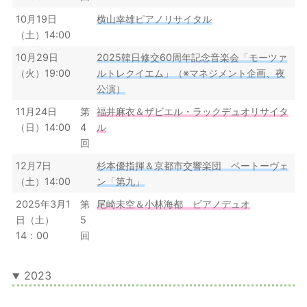
10月19日
横山幸雄ピアノリサイタル
（土）14:00
10月29日
2025韓日修交60周年記念音楽会「モーツァ
（火）19:00
ルトレクイエム」（※マネジメント企画、夜
公演）
11月24日
第
福井麻衣＆ザビエル・ラックデュオリサイタ
（日）14:00
4
ル
回
12月7日
杉本優指揮＆京都市交響楽団 ベートーヴェ
（土）14:00
ン「第九」
2025年3月1
第
尾崎未空＆小林海都 ピアノデュオ
日（土）
5
14：00
回
2023