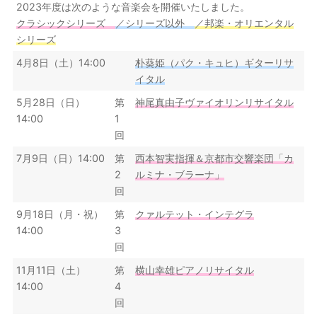
2023年度は次のような音楽会を開催いたしました。
クラシックシリーズ
／シリーズ以外
／邦楽・オリエンタル
シリーズ
4月8日（土）14:00
朴葵姫（パク・キュヒ）ギターリサ
イタル
5月28日（日）
第
神尾真由子ヴァイオリンリサイタル
14:00
1
回
7月9日（日）14:00
第
西本智実指揮＆京都市交響楽団「カ
2
ルミナ・ブラーナ」
回
9月18日（月・祝）
第
クァルテット・インテグラ
14:00
3
回
11月11日（土）
第
横山幸雄ピアノリサイタル
14:00
4
回