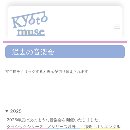
コ
ン
テ
ン
ツ
へ
ス
過去の音楽会
キ
ッ
プ
▽年度をクリックすると表示が切り替えられます
2025
2025年度は次のような音楽会を開催いたしました。
クラシックシリーズ
／シリーズ以外
／邦楽・オリエンタル