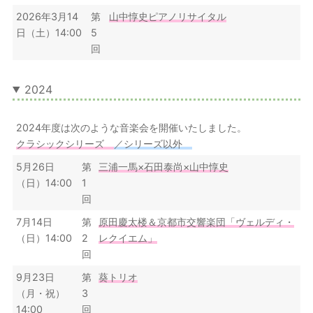
2026年3月14
第
山中惇史ピアノリサイタル
日（土）14:00
5
回
2024
2024年度は次のような音楽会を開催いたしました。
クラシックシリーズ
／シリーズ以外
5月26日
第
三浦一馬×石田泰尚×山中惇史
（日）14:00
1
回
7月14日
第
原田慶太楼＆京都市交響楽団「ヴェルディ・
（日）14:00
2
レクイエム」
回
9月23日
第
葵トリオ
（月・祝）
3
14:00
回