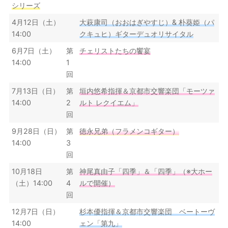
シリーズ
4月12日（土）
大萩康司（おおはぎやすじ）& 朴葵姫（パ
14:00
クキュヒ）ギターデュオリサイタル
6月7日（土）
第
チェリストたちの饗宴
14:00
1
回
7月13日（日）
第
垣内悠希指揮＆京都市交響楽団「モーツァ
14:00
2
ルト レクイエム」
回
9月28日（日）
第
徳永兄弟（フラメンコギター）
14:00
3
回
10月18日
第
神尾真由子「四季」＆「四季」（※大ホー
（土）14:00
4
ルで開催）
回
12月7日（日）
杉本優指揮＆京都市交響楽団 ベートーヴ
14:00
ェン「第九」