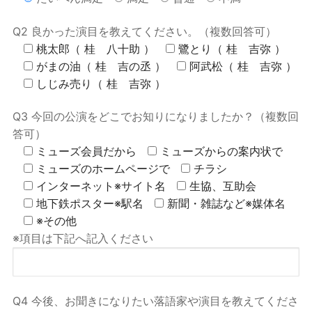
Q2 良かった演目を教えてください。（複数回答可）
桃太郎（ 桂 八十助 ）
鷺とり（ 桂 吉弥 ）
がまの油（ 桂 吉の丞 ）
阿武松（ 桂 吉弥 ）
しじみ売り（ 桂 吉弥 ）
Q3 今回の公演をどこでお知りになりましたか？（複数回
答可）
ミューズ会員だから
ミューズからの案内状で
ミューズのホームページで
チラシ
インターネット※サイト名
生協、互助会
地下鉄ポスター※駅名
新聞・雑誌など※媒体名
※その他
※項目は下記へ記入ください
Q4 今後、お聞きになりたい落語家や演目を教えてくださ