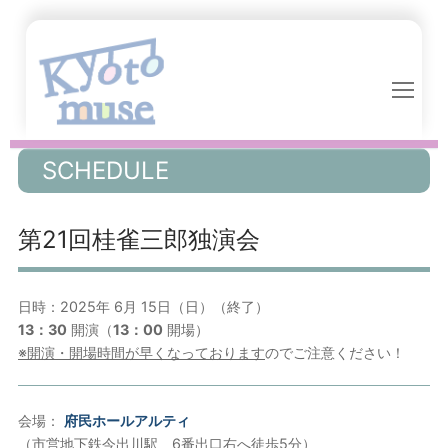
コ
ン
テ
ン
ツ
へ
ス
SCHEDULE
キ
ッ
第21回桂雀三郎独演会
プ
日時：2025年 6月 15日（日）（終了）
13：30
開演（
13：00
開場）
※開演・開場時間が早くなっております
のでご注意ください！
会場：
府民ホールアルティ
（市営地下鉄今出川駅 6番出口右へ徒歩5分）