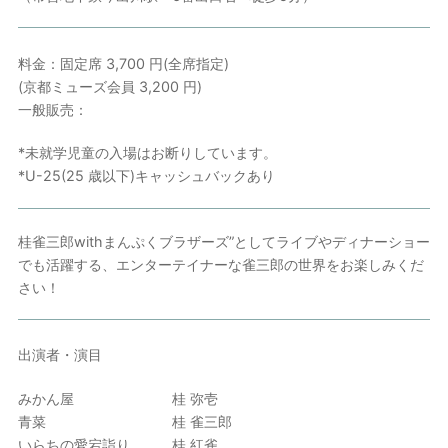
料金：固定席 3,700 円(全席指定)
(京都ミューズ会員 3,200 円)
一般販売：
*未就学児童の入場はお断りしています。
*U-25(25 歳以下)キャッシュバックあり
桂雀三郎withまんぷくブラザーズ”としてライブやディナーショー
でも活躍する、エンターテイナーな雀三郎の世界をお楽しみくだ
さい！
出演者・演目
みかん屋 桂 弥壱
青菜 桂 雀三郎
いらちの愛宕詣り 桂 紅雀