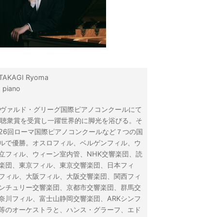
KAGI Ryoma
piano
ドヴァルド・グリーグ国際ピアノコンクールにて
び聴衆賞を受賞し一躍世界的に脚光を浴びる。そ
26回ローマ国際ピアノコンクールなど７つの国
ルで優勝。オスロフィル、ベルゲンフィル、ウ
立フィル、ウィーン室内管、NHK交響楽団、読
楽団、東京フィル、東京交響楽団、日本フィ
フィル、大阪フィル、大阪交響楽団、関西フィ
ンチュリー交響楽団、京都市交響楽団、群馬交
奈川フィル、富士山静岡交響楽団、ARKシンフ
等のオーケストラと、ハンス・グラーフ、エド