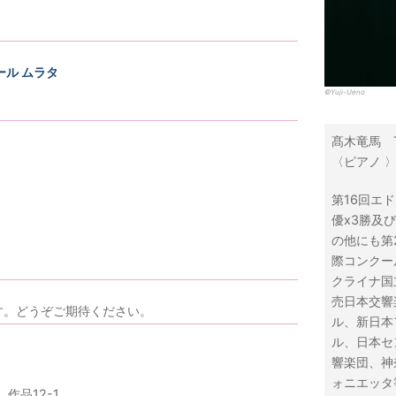
ル ムラタ
©Yuji-Ueno
髙木竜馬 TA
〈ピアノ 〉 
第16回エ
優x3勝及
の他にも第
際コンクー
クライナ国
売日本交響
す。どうぞご期待ください。
ル、新日本
ル、日本セ
響楽団、神
ォニエッタ
作品12-1