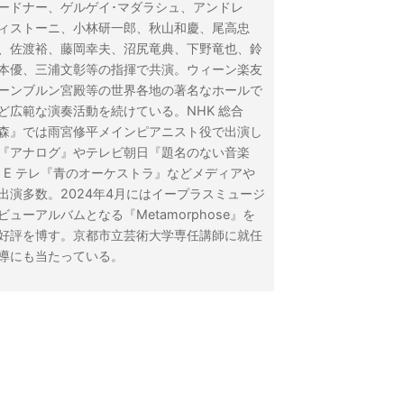
ードナー、ゲルゲイ･マダラシュ、アンドレ
ィストーニ、小林研一郎、秋山和慶、尾高忠
、佐渡裕、藤岡幸夫、沼尻竜典、下野竜也、鈴
本優、三浦文彰等の指揮で共演。ウィーン楽友
ーンブルン宮殿等の世界各地の著名なホールで
ど広範な演奏活動を続けている。NHK 総合
森』では雨宮修平メインピアニスト役で出演し
『アナログ』やテレビ朝日『題名のない音楽
K E テレ『青のオーケストラ』などメディアや
出演多数。2024年4月にはイープラスミュージ
ューアルバムとなる『Metamorphose』を
好評を博す。京都市立芸術大学専任講師に就任
導にも当たっている。