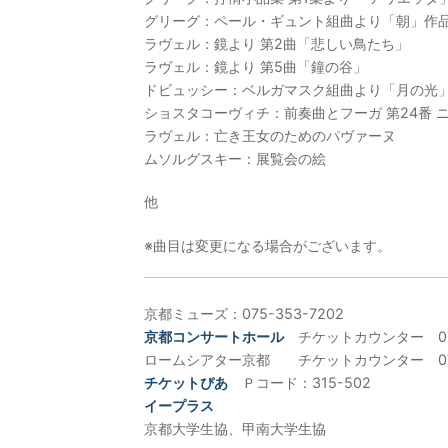
グリーグ：ペール・ギュント組曲より「朝」作品4
ラヴェル：鏡より 第2曲「悲しい鳥たち」
ラヴェル：鏡より 第5曲「鐘の谷」
ドビュッシー：ベルガマスク組曲より「月の光
ショスタコーヴィチ：前奏曲とフーガ 第24番 ニ短
ラヴェル：亡き王女のためのパヴァーヌ
ムソルグスキー：展覧会の絵
他
※曲目は変更になる場合がございます。
京都ミューズ：075-353-7202
京都コンサートホール
チケットカウンター 075-
ロームシアター京都 チケットカウンター 075-
チケットぴあ
Ｐコード：315-502
イープラス
京都大学生協、甲南大学生協