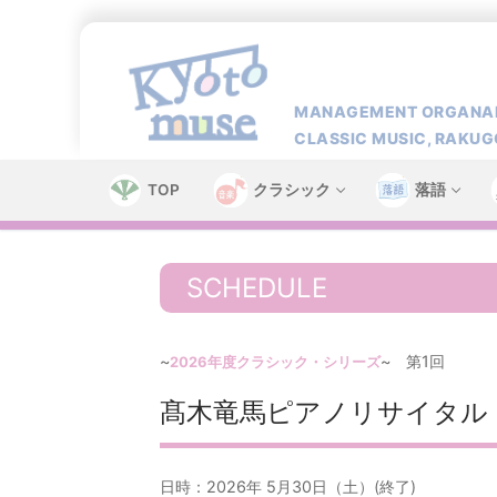
コ
ン
テ
ン
MANAGEMENT ORGANAI
ツ
CLASSIC MUSIC, RAKUG
へ
ス
TOP
クラシック
落語
キ
ッ
プ
SCHEDULE
~
~ 第1回
2026年度クラシック・シリーズ
髙木竜馬ピアノリサイタル
日時：2026年 5月30日（土）(終了)