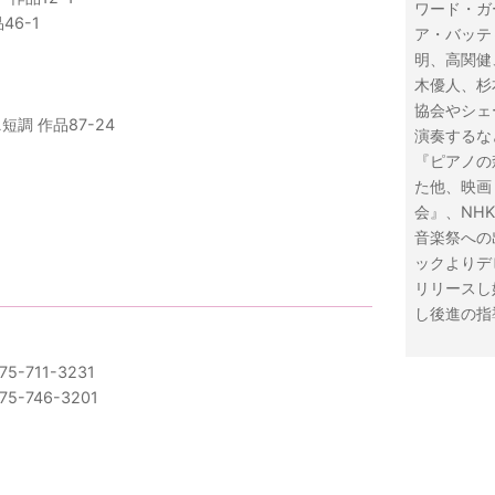
ワード・ガ
6-1
ア・バッテ
明、高関健
木優人、杉
」
協会やシェ
調 作品87-24
演奏するな
『ピアノの
た他、映画
会』、NH
音楽祭への
ックよりデビ
リリースし
し後進の指
711-3231
746-3201