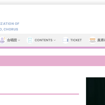
ZATION OF
O, CHORUS
合唱団
CONTENTS
TICKET
座席