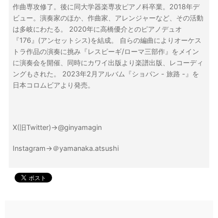
作曲専攻修了。後に同大学器楽専攻ピアノ科卒業。2018年デ
ビュー。演奏家のほか、作曲家、アレンジャーなど、その活動
は多岐にわたる。 2020年に高橋優介とのピアノデュオ
『176』(アンセットシス)を結成。 自らの編曲によりオーケス
トラ作品の演奏に挑み『レスピーギ/ローマ三部作』をメイン
に演奏会を開催、同時にカワイ出版より楽譜出版、レコーディ
ングもされた。 2023年2月アルバム『ショパン - 旅路 -』を
日本コロムビアより発売。
X(旧Twitter)→@ginyamagin
Instagram→＠yamanaka.atsushi