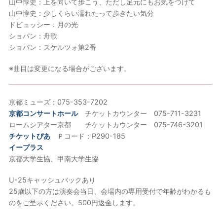
山中惇史：上を向いて歩こう、ただし足元にもお気をつけて
山中惇史：少しくらい濡れたって歩きたい気分
ドビュッシー：月の光
ショパン：舟歌
ショパン：スケルツォ第2番
※曲目は変更になる場合がございます。
京都ミューズ：075-353-7202
京都コンサートホール
チケットカウンター 075-711-3231
ロームシアター京都 チケットカウンター 075-746-3201
チケットぴあ
Ｐコード：P290-185
イープラス
京都大学生協、甲南大学生協
U-25キャッシュバックあり
25歳以下の方は演奏会当日、会場内の専用受付で年齢がわかるも
のをご呈示ください。500円返金します。