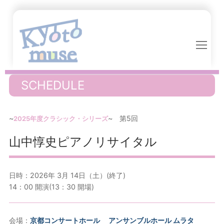
コ
ン
テ
ン
ツ
へ
ス
SCHEDULE
キ
ッ
プ
~
~ 第5回
2025年度クラシック・シリーズ
山中惇史ピアノリサイタル
日時：2026年 3月 14日（土）(終了)
14：00 開演(13：30 開場)
会場：
京都コンサートホール アンサンブルホール ムラタ