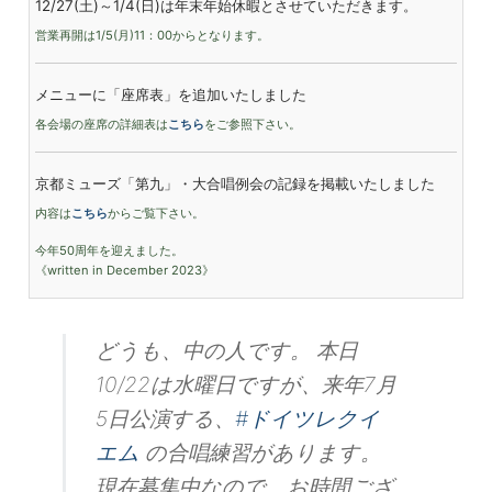
12/27(土)～1/4(日)は年末年始休暇とさせていただきます。
営業再開は1/5(月)11：00からとなります。
メニューに「座席表」を追加いたしました
各会場の座席の詳細表は
こちら
をご参照下さい。
京都ミューズ「第九」・大合唱例会の記録を掲載いたしました
内容は
こちら
からご覧下さい。
今年50周年を迎えました。
《written in December 2023》
カレンダーを設置しました
どうも、中の人です。 本日
この欄の下側に表示されています。
10/22は水曜日ですが、来年7月
休業日や公演日が記されていますのでご活用下さい。
5日公演する、
#ドイツレクイ
ツイッター（現Ｘ）をはじめました
エム
の合唱練習があります。
この欄の下側に表示されています。
現在募集中なので、お時間ござ
よろしくお願いいたします。