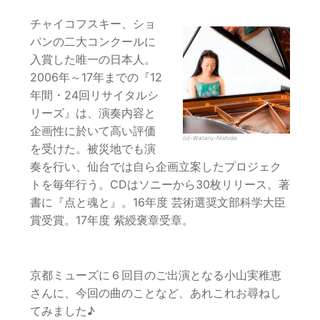
チャイコフスキー、ショ
パンの二大コンクールに
入賞した唯一の日本人。
2006年～17年までの『12
年間・24回リサイタルシ
リーズ』は、演奏内容と
企画性に於いて高い評価
(c)-Wataru-Nishida
を受けた。被災地でも演
奏を行い、仙台では自ら企画立案したプロジェク
トを毎年行う。CDはソニーから30枚リリース。著
書に『点と魂と』。16年度 芸術選奨文部科学大臣
賞受賞。17年度 紫綬褒章受章。
京都ミューズに６回目のご出演となる小山実稚恵
さんに、今回の曲のことなど、あれこれお尋ねし
てみました♪