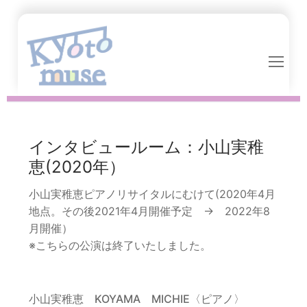
コ
ン
テ
ン
ツ
へ
ス
キ
インタビュールーム：小山実稚
ッ
プ
恵(2020年）
小山実稚恵ピアノリサイタルにむけて(2020年4月
地点。その後2021年4月開催予定 → 2022年8
月開催）
※こちらの公演は終了いたしました。
小山実稚恵 KOYAMA MICHIE〈ピアノ〉