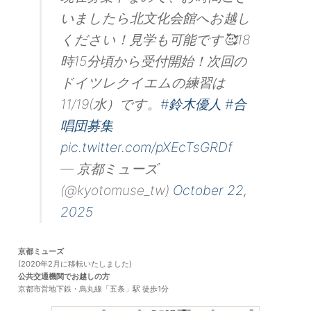
いましたら北文化会館へお越し
公演スケジュールについて
ください！見学も可能です🥰18
以下、コロナ禍による公演スケジュール「変更」まとめです。
時15分頃から受付開始！次回の
（開催予定日順。過日を含む）
=2020=
ドイツレクイエムの練習は
・4/ 4 → 9/10 → 2021年 4/28 → 2022年 8/27に延期
小山実稚恵ピアノリサ
11/19(水）です。
#鈴木優人
#合
イタル
・4/19 → 8/27
桂塩鯛独演会
唱団募集
・5/10 → 2021年 2/28
藤田真央ピアノリサイタル
・6/ 6 → 2021年 2/ 3
トルヴェール・クヮルテットwith小柳美奈子
pic.twitter.com/pXEcTsGRDf
・6/21 → 10/18
桂雀三郎独演会
— 京都ミューズ
・7/12 →延期調整 カルミナ・ブラーナ
・8/ 1 → 中止 若手噺家夏の陣Ⅱ
(@kyotomuse_tw)
October 22,
・10/3 → 中止 チェコ･フィルハーモニー弦楽四重奏団
・12/18 → 中止 垣内悠希指揮ベートーヴェン「第九」
2025
=2021=
・5/29 → 2022年 4/3に延期
金子三勇士ピアノリサイタル
・9/20 → 中止 ドビュッシー弦楽四重奏団（ゲスト：福井麻衣）→ 振替公
京都ミューズ
演として同日同時刻に「
宮田大(チェロ)＆大萩康司(ギター) デュオ・リサイタ
(2020年2月に移転いたしました)
ル
」を企画
公共交通機関でお越しの方
・12/18 → 中止 角田鋼亮指揮/京都市交響楽団 ベートーヴェン「第九」
京都市営地下鉄・烏丸線「五条」駅 徒歩1分
=2022=
・2/26 → 出演者変更 レミ・ジュニエ → 小井土文哉