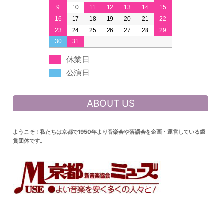
9
10
11
12
13
14
15
16
17
18
19
20
21
22
23
24
25
26
27
28
29
30
31
休業日
公演日
ABOUT US
ようこそ！私たちは京都で1950年より音楽会や落語会を企画・運営している鑑
賞団体です。