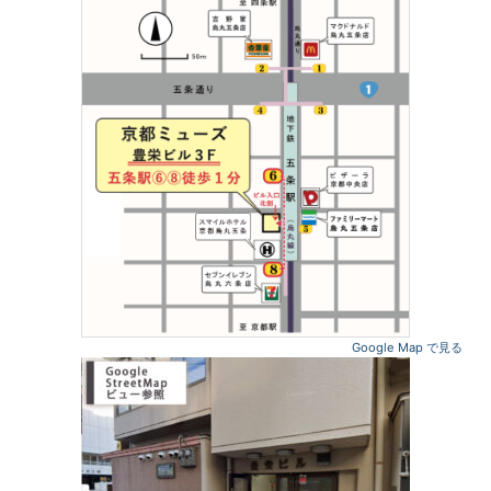
小山実稚恵インタビューページ追加
6/ 8にアップ致しました。
ページはこちら
。
Google Map で見る