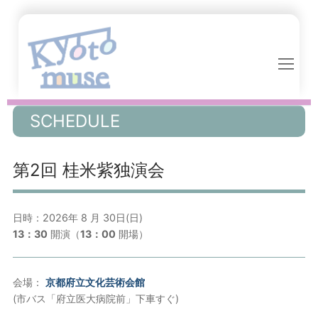
コ
ン
テ
ン
ツ
へ
ス
SCHEDULE
キ
ッ
第2回 桂米紫独演会
プ
日時：2026年 8 月 30日(日)
13：30
開演（
13：00
開場）
会場：
京都府立文化芸術会館
(市バス「府立医大病院前」下車すぐ)