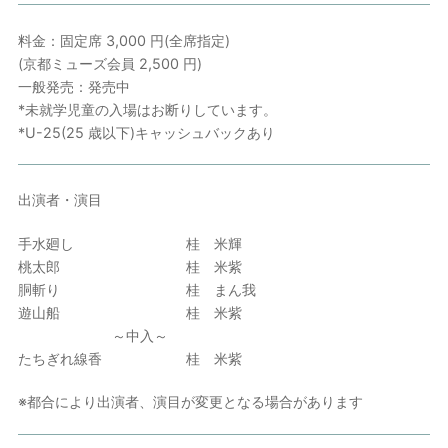
料金：固定席 3,000 円(全席指定)
(京都ミューズ会員 2,500 円)
一般発売：発売中
*未就学児童の入場はお断りしています。
*U-25(25 歳以下)キャッシュバックあり
出演者・演目
手水廻し 桂 米輝
桃太郎 桂 米紫
胴斬り 桂 まん我
遊山船 桂 米紫
～中入～
たちぎれ線香 桂 米紫
※都合により出演者、演目が変更となる場合があります