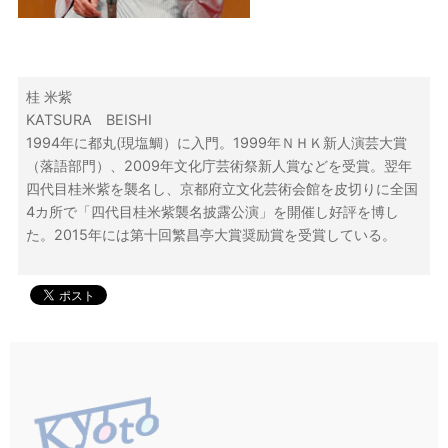
桂 米紫
KATSURA BEISHI
1994年に都丸(現塩鯛）に入門。1999年ＮＨＫ新人演芸大賞
（落語部門）、2009年文化庁芸術祭新人賞などを受賞。翌年
四代目桂米紫を襲名し、京都府立文化芸術会館を皮切りに全国
4カ所で「四代目桂米紫襲名披露公演」を開催し好評を博し
た。2015年には第十回繁昌亭大賞奨励賞を受賞している。