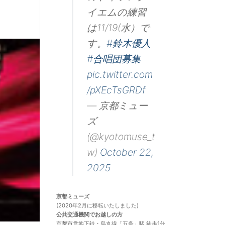
・8/ 1 → 中止 若手噺家夏の陣Ⅱ
イエムの練習
・10/3 → 中止 チェコ･フィルハーモニー弦楽四
重奏団
は11/19(水）で
・12/18 → 中止 垣内悠希指揮ベートーヴェン
「第九」
す。
#鈴木優人
=2021=
#合唱団募集
・5/29 → 2022年 4/3に延期
金子三勇士ピア
ノリサイタル
pic.twitter.com
・9/20 → 中止 ドビュッシー弦楽四重奏団（ゲ
スト：福井麻衣）→ 振替公演として同日同時刻
/pXEcTsGRDf
に「
宮田大(チェロ)＆大萩康司(ギター) デュオ・
リサイタル
」を企画
— 京都ミュー
・12/18 → 中止 角田鋼亮指揮/京都市交響楽団
ズ
ベートーヴェン「第九」
=2022=
(@kyotomuse_t
・2/26 → 出演者変更 レミ・ジュニエ → 小井
土文哉
w)
October 22,
2025
小山実稚恵インタビューページ追加
6/ 8にアップ致しました。
ページはこちら
。
京都ミューズ
(2020年2月に移転いたしました)
公共交通機関でお越しの方
京都市営地下鉄・烏丸線「五条」駅 徒歩1分