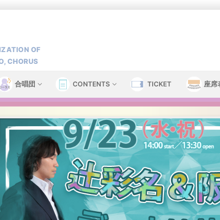
ZATION OF
O, CHORUS
合唱団
CONTENTS
TICKET
座席