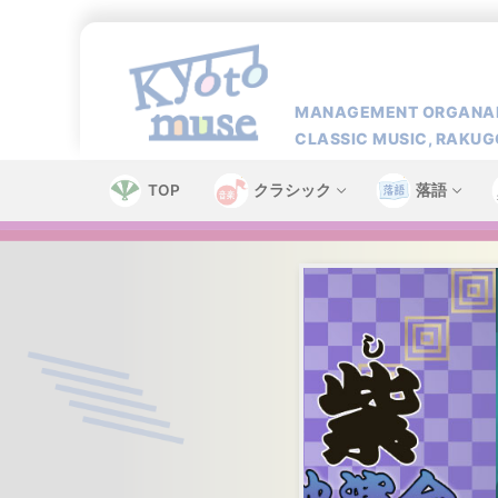
コ
ン
テ
ン
MANAGEMENT ORGANAI
ツ
CLASSIC MUSIC, RAKUG
へ
ス
TOP
クラシック
落語
キ
ッ
プ