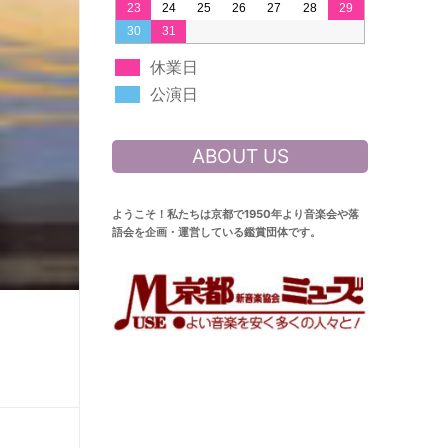
23
24
25
26
27
28
29
30
31
休業日
公演日
ABOUT US
ようこそ！私たちは京都で1950年より音楽会や落
語会を企画・運営している鑑賞団体です。