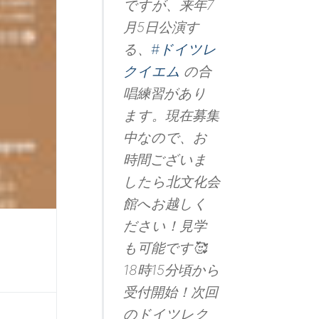
ですが、来年7
この欄の下側に表示されています。
休業日や公演日が記されていますのでご活用下さ
月5日公演す
い。
る、
#ドイツレ
ツイッター（現Ｘ）をはじめました
クイエム
の合
この欄の下側に表示されています。
唱練習があり
よろしくお願いいたします。
ます。現在募集
中なので、お
公演スケジュールについて
時間ございま
以下、コロナ禍による公演スケジュール「変更」
まとめです。
したら北文化会
（開催予定日順。過日を含む）
=2020=
館へお越しく
・4/ 4 → 9/10 → 2021年 4/28 → 2022年 8/27
に延期
小山実稚恵ピアノリサイタル
ださい！見学
・4/19 → 8/27
桂塩鯛独演会
も可能です🥰
・5/10 → 2021年 2/28
藤田真央ピアノリサイ
タル
18時15分頃から
・6/ 6 → 2021年 2/ 3
トルヴェール・クヮルテ
ットwith小柳美奈子
受付開始！次回
・6/21 → 10/18
桂雀三郎独演会
・7/12 →延期調整 カルミナ・ブラーナ
のドイツレク