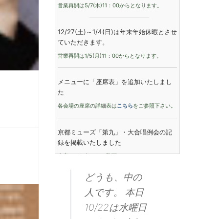
営業再開は5/7(木)11：00からとなります。
12/27(土)～1/4(日)は年末年始休暇とさせ
ていただきます。
営業再開は1/5(月)11：00からとなります。
メニューに「座席表」を追加いたしまし
た
各会場の座席の詳細表は
こちら
をご参照下さい。
京都ミューズ「第九」・大合唱例会の記
録を掲載いたしました
内容は
こちら
からご覧下さい。
今年50周年を迎えました。
どうも、中の
《written in December 2023》
人です。 本日
10/22は水曜日
カレンダーを設置しました